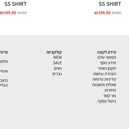
SS SHIRT
SS SHIRT
₪
199.90
₪
400
₪
199.90
₪
400
מידע לקונה
קולקציות
פרטי 
הסיפור שלנו
NEW
טלפון - 33793
מידע נוסף
SALE
תקנון האתר
נשים
אימייל - shion.co.il
הצהרת נגישות
גברים
מדיניות פרטיות
שאלות ותשובות
הגליל
החזרות
צור קשר
ביטול עסקה