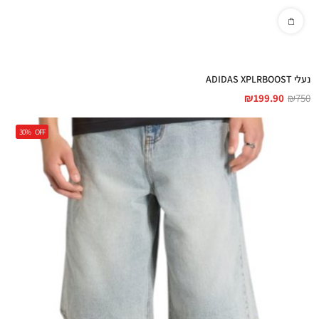
נעלי ADIDAS XPLRBOOST
₪
199.90
₪
750
30%
OFF