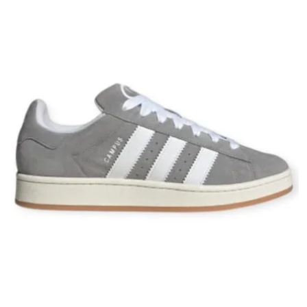
Adidas Japan
– דגם אלגנטי עם השראה מהעיצוב היפני.
Adidas Break / Adidas Break Start
– דגמים חדשים עם סוליה עבה
ועיצוב אורבני מודרני.
חליפות, מעילים ותיקים בעיצוב נצחי
Adidas
ב־
Zico Fashion
- כל הלהיטים במקום
אחד