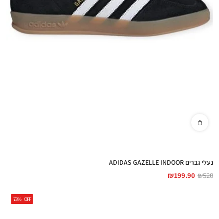
Adidas Originals in Zico Fashion - את כל
המובילים במקום אחד
נעלי גברים ADIDAS GAZELLE INDOOR
₪
199.90
₪
520
47%
73%
OFF
OFF