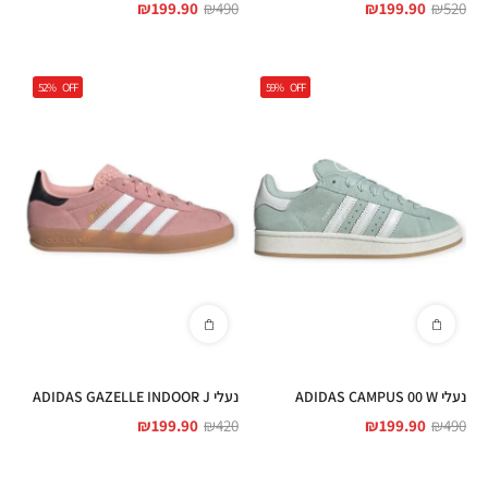
₪
199.90
₪
490
₪
199.90
₪
520
52%
OFF
59%
OFF
נעלי ADIDAS CAMPUS 00 W
נעלי ADIDAS GAZELLE INDOOR J
₪
199.90
₪
420
₪
199.90
₪
490