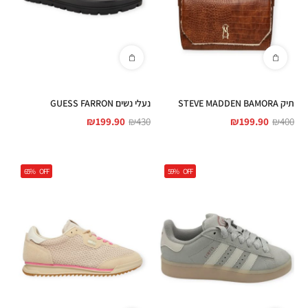
תיק STEVE MADDEN BAMORA
נעלי נשים GUESS FARRON
₪
199.90
₪
430
₪
199.90
₪
400
65%
OFF
59%
OFF