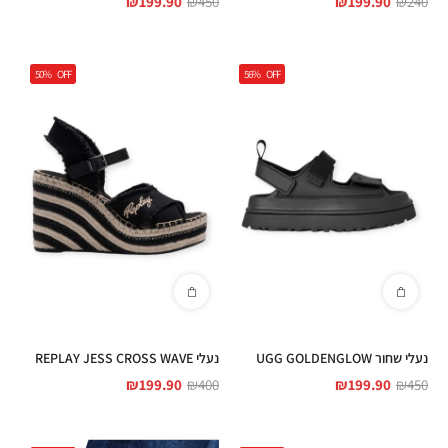
₪
199.90
₪
450
₪
199.90
₪
240
50%
OFF
56%
OFF
נעלי שחור UGG GOLDENGLOW
נעלי REPLAY JESS CROSS WAVE
₪
199.90
₪
400
₪
199.90
₪
450