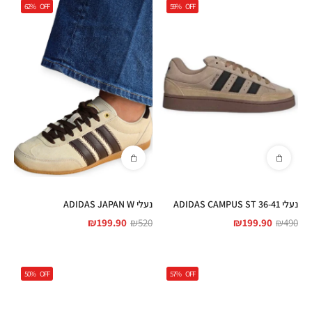
62%
OFF
59%
OFF
נעלי 36-41 ADIDAS CAMPUS ST
נעלי ADIDAS JAPAN W
₪
199.90
₪
520
₪
199.90
₪
490
50%
OFF
57%
OFF