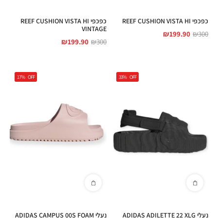
כפכפי REEF CUSHION VISTA HI
כפכפי REEF CUSHION VISTA HI
VINTAGE
₪
199.90
₪
300
₪
199.90
₪
300
17%
OFF
33%
OFF
נעלי ADIDAS ADILETTE 22 XLG
נעלי ADIDAS CAMPUS 00S FOAM