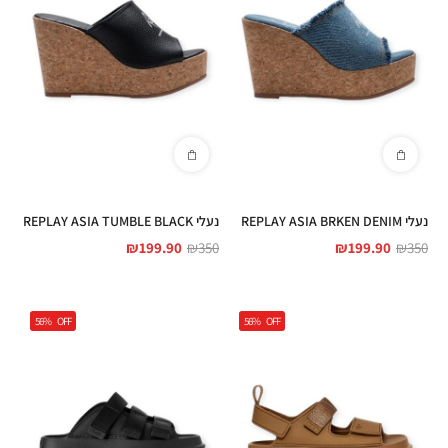
נעלי REPLAY ASIA BRKEN DENIM
נעלי REPLAY ASIA TUMBLE BLACK
₪
199.90
₪
350
₪
199.90
₪
350
56%
OFF
56%
OFF