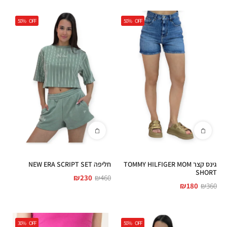
50%
OFF
50%
OFF
גינס קצר TOMMY HILFIGER MOM
חליפה NEW ERA SCRIPT SET
SHORT
₪
230
₪
460
₪
180
₪
360
30%
OFF
50%
OFF