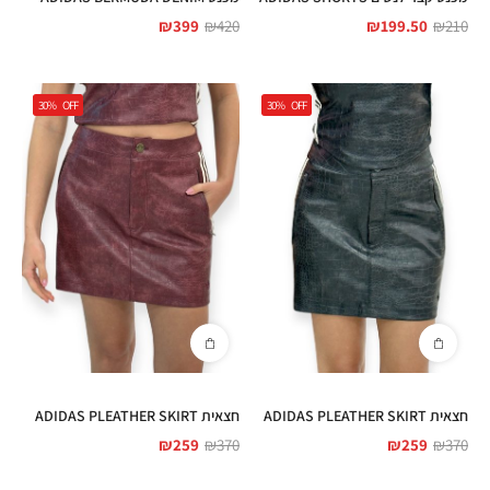
₪
399
₪
420
₪
199.50
₪
210
30%
OFF
30%
OFF
חצאית ADIDAS PLEATHER SKIRT
חצאית ADIDAS PLEATHER SKIRT
₪
259
₪
370
₪
259
₪
370