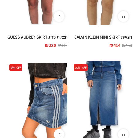
חצאית סריג GUESS AUBREY SKIRT
חצאית CALVIN KLEIN MINI SKIRT
₪
220
₪
440
₪
414
₪
460
5%
OFF
30%
OFF