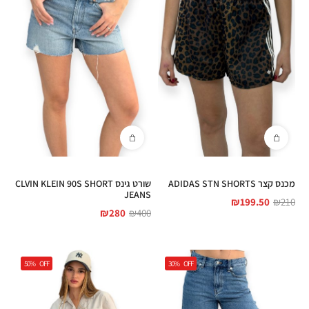
מכנס קצר ADIDAS STN SHORTS
שורט גינס CLVIN KLEIN 90S SHORT
JEANS
₪
199.50
₪
210
₪
280
₪
400
50%
OFF
30%
OFF