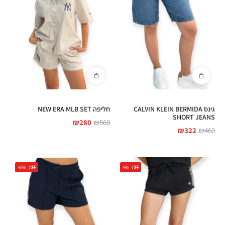
גינס CALVIN KLEIN BERMIDA
חליפה NEW ERA MLB SET
SHORT JEANS
₪
280
₪
560
₪
322
₪
460
30%
OFF
5%
OFF