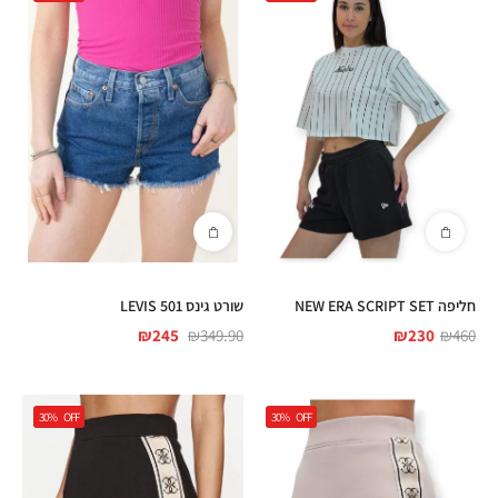
חליפה NEW ERA SCRIPT SET
שורט גינס LEVIS 501
₪
245
₪
349.90
₪
230
₪
460
30%
OFF
30%
OFF